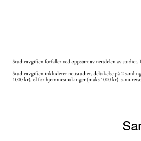
Studieavgiften forfaller ved oppstart av nettdelen av studiet
Studieavgiften inkluderer nettstudier, deltakelse på 2 saml
1000 kr), øl for hjemmesmakinger (maks 1000 kr), samt reise,
Sam