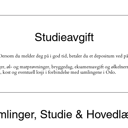
Studieavgift
. Dersom du melder deg på i god tid, betaler du et depositum ved på
inger, øl- og matprøvninger, bryggedag, eksamensavgift og ølkelne
 kost og eventuell losji i forbindelse med samlingene i Oslo.
linger, Studie & Hovedl