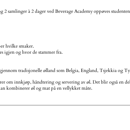
2 samlinger à 2 dager ved Beverage Academy oppøves studentens fo
er hvilke smaker.
nes igjen og hvor de stammer fra.
 går gjennom tradisjonelle ølland som Belgia, England, Tsjekkia o
rer om innkjøp, håndtering og servering av øl. Det blir også en del
n kombinerer øl og mat på en vellykket måte.