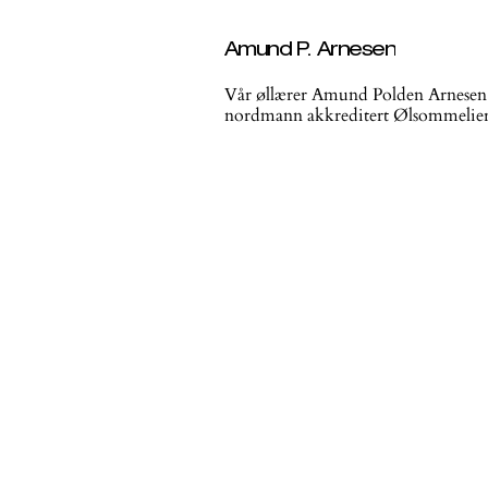
Amund P. Arnesen
Vår øllærer Amund Polden Arnesen ha
nordmann akkreditert Ølsommelier f