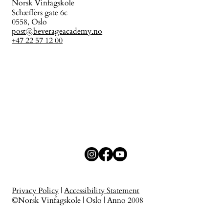
Norsk Vinfagskole
Schæffers gate 6c
0558, Oslo
post@beverageacademy.no
+47 22 57 12 00
Privacy Policy
|
Accessibility Statement
©Norsk Vinfagskole | Oslo | Anno 2008