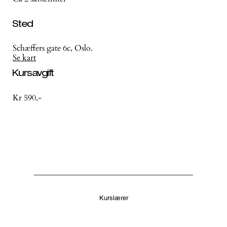
Sted
Schæffers gate 6c, Oslo.
Se kart
Kursavgift
Kr 590,-
Kurslærer